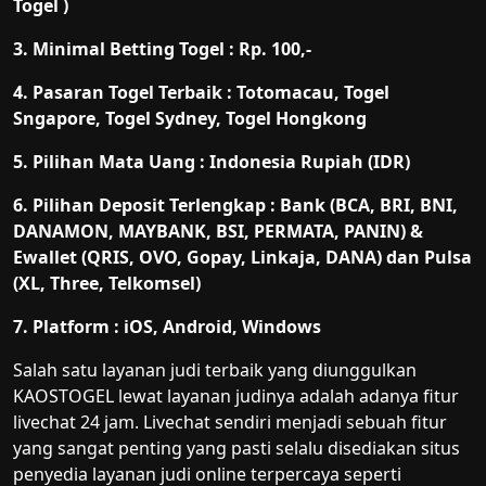
Togel )
3. Minimal Betting Togel : Rp. 100,-
4. Pasaran Togel Terbaik : Totomacau, Togel
Sngapore, Togel Sydney, Togel Hongkong
5. Pilihan Mata Uang : Indonesia Rupiah (IDR)
6. Pilihan Deposit Terlengkap : Bank (BCA, BRI, BNI,
DANAMON, MAYBANK, BSI, PERMATA, PANIN) &
Ewallet (QRIS, OVO, Gopay, Linkaja, DANA) dan Pulsa
(XL, Three, Telkomsel)
7. Platform : iOS, Android, Windows
Salah satu layanan judi terbaik yang diunggulkan
KAOSTOGEL lewat layanan judinya adalah adanya fitur
livechat 24 jam. Livechat sendiri menjadi sebuah fitur
yang sangat penting yang pasti selalu disediakan situs
penyedia layanan judi online terpercaya seperti