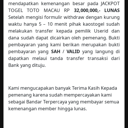
mendapatkan kemenangan besar pada JACKPOT
TOGEL TOTO MACAU RP
32,000,000,-
LUNAS
Setelah mengisi formulir withdraw dengan kurung
waktu hanya 5 – 10 menit pihak kaostogel sudah
melakukan transfer kepada pemilik Userid dan
dana sudah dapat dicairkan oleh pemenang. Bukti
pembayaran yang kami berikan merupakan bukti
pembayaran yang
SAH
/
VALID
yang langung di
dapatkan melaui tanda transfer transaksi dari
Bank yang dituju.
Kami mengucapakan banyak Terima Kasih Kepada
pemenang karena sudah mempercayakan kami
sebagai Bandar Terpercaya yang membayar semua
kemenangan member hingga lunas.