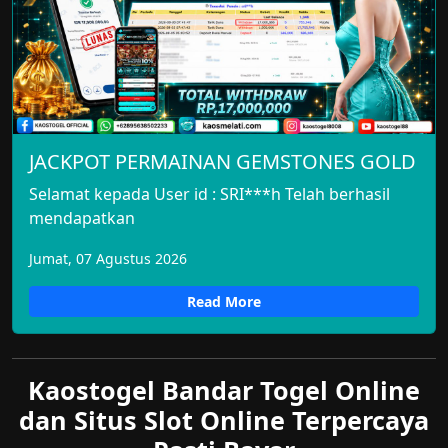
JACKPOT PERMAINAN GEMSTONES GOLD
Selamat kepada User id : SRI***h Telah berhasil
mendapatkan
Jumat, 07 Agustus 2026
Read More
Kaostogel Bandar Togel Online
dan Situs Slot Online Terpercaya